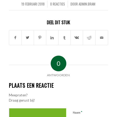
19 FEBRUARI 2018
0 REACTIES
DOOR
ADMIN.BRAM
/
/
DEEL DIT STUK
0
ANTWOORDEN
PLAATS EEN REACTIE
Meepraten?
Draag gerust bij!
*
Naam