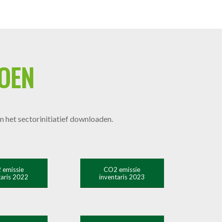
OEN
 het sectorinitiatief downloaden.
 emissie
CO2 emissie
taris 2022
inventaris 2023