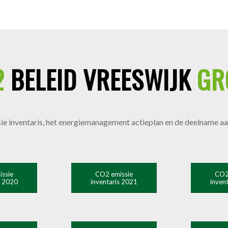
2
BELEID VREESWIJK
GR
e inventaris, het energiemanagement actieplan en de deelname aan
ssie
CO2 emissie
CO2
s 2020
inventaris 2021
inven