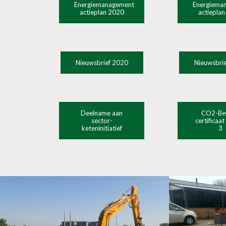
Energiemanagement
Energiema
actieplan 2020
actiepla
Nieuwsbrief 2020
Nieuwsbri
Deelname aan
CO2-Be
sector-
certificaat
keteninitiatief
3