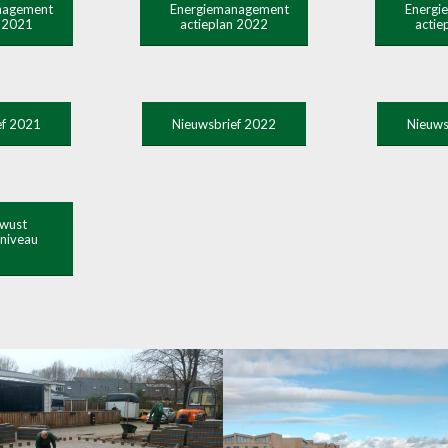
nagement
Energiemanagement
Energi
n 2021
actieplan 2022
actie
ef 2021
Nieuwsbrief 2022
Nieuws
wust
 niveau