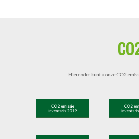
CO
Hieronder kunt u onze CO2 emissi
CO2 emissie
CO2 emi
inventaris 2019
inventari