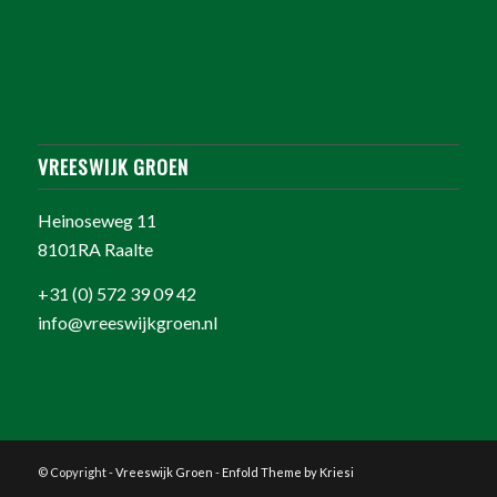
VREESWIJK GROEN
Heinoseweg 11
8101RA Raalte
+31 (0) 572 39 09 42
info@vreeswijkgroen.nl
© Copyright -
Vreeswijk Groen
-
Enfold Theme by Kriesi